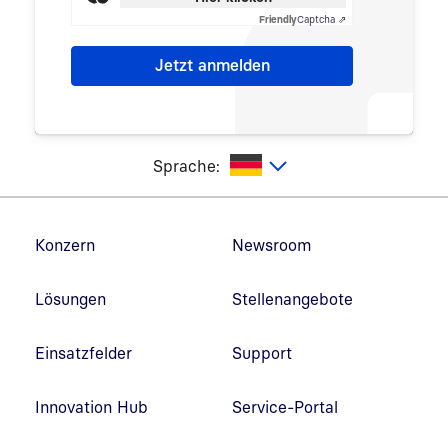
Friendly
Captcha ⇗
utsch
Sprache:
Fußzeilennavigation
Konzern
Newsroom
Lösungen
Stellenangebote
Einsatzfelder
Support
Innovation Hub
Service-Portal
Link in neuem Fenster öffnen