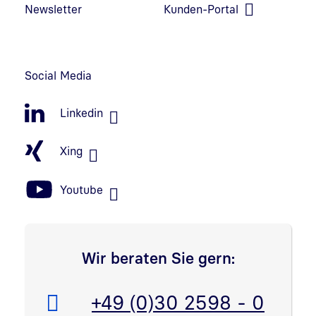
Newsletter
Kunden-Portal
Link in neuem Fenster öffnen
Social Media
Linkedin
Xing
Youtube
Wir beraten Sie gern:
Telefon:
+49 (0)30 2598 - 0