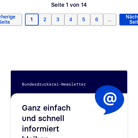
Seite 1 von 14
rherige
Näch
1
2
3
4
5
6
…
Vorherige Seite
Aktuelle Seite
Page
Page
Page
Page
Page
N
Seite
Sei
Bundesdruckerei-Newsletter
Ganz einfach
und schnell
informiert