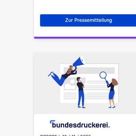
Zur Pressemitteilung
Elbit Systems Deuts