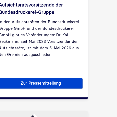
Aufsichtsratsvorsitzende der
Bundesdruckerei-Gruppe
In den Aufsichtsräten der Bundesdruckerei
Gruppe GmbH und der Bundesdruckerei
GmbH gibt es Veränderungen: Dr. Kai
Beckmann, seit Mai 2023 Vorsitzender der
Aufsichtsräte, ist mit dem 5. Mai 2026 aus
den Gremien ausgeschieden.
Zur Pressemitteilung
e: Bundesdruckerei präsentiert Konzept-Banknote im Kreditk
Martina Koederitz neue Aufsichtsratsv