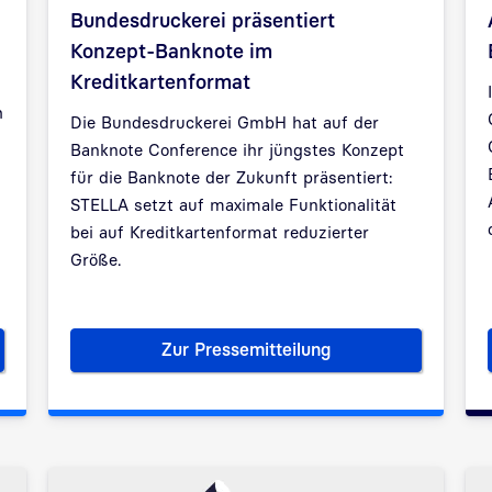
Bundesdruckerei präsentiert
Konzept-Banknote im
Kreditkartenformat
h
Die Bundesdruckerei GmbH hat auf der
Banknote Conference ihr jüngstes Konzept
für die Banknote der Zukunft präsentiert:
STELLA setzt auf maximale Funktionalität
bei auf Kreditkartenformat reduzierter
Größe.
Zur Pressemitteilung
t online
Reduktion auf das Wesentlich