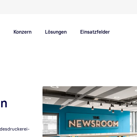
Schnellnavigation Hauptthemen
Konzern
Lösungen
Einsatzfelder
Innovation Hub
Karriere
en
ndesdruckerei-