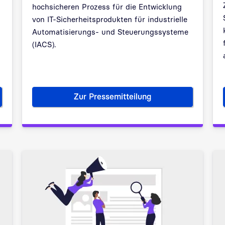
hochsicheren Prozess für die Entwicklung
von IT-Sicherheitsprodukten für industrielle
Automatisierungs- und Steuerungssysteme
(IACS).
Zur Pressemitteilung
ectivity. Sicher. Souverän. Mobil.
Hochsicherer Entwicklungsproz