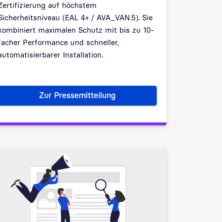
Zertifizierung auf höchstem
Sicherheitsniveau (EAL 4+ / AVA_VAN.5). Sie
kombiniert maximalen Schutz mit bis zu 10-
facher Performance und schneller,
automatisierbarer Installation.
Zur Pressemitteilung
ess für Industrieprodukte: IT-Sicherheitshersteller genua er
Erste virtualisierte Firewall mit BSI-