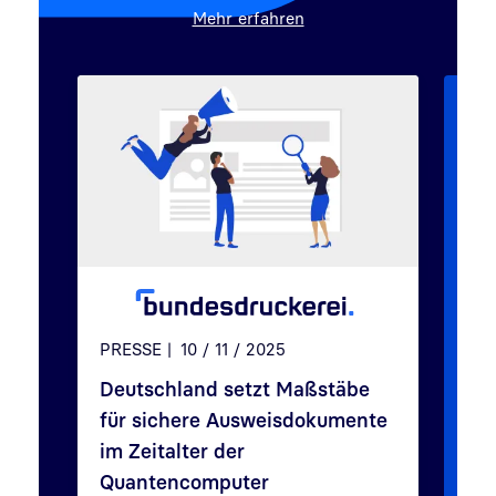
Mehr erfahren
ART
Cyb
PRESSE
10 / 11 / 2025
dig
Deutschland setzt Maßstäbe
Cyb
für sichere Ausweisdokumente
und 
im Zeitalter der
erf
Quantencomputer