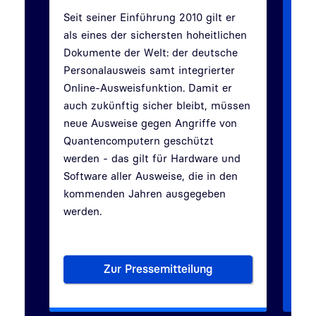
geb
Seit seiner Einführung 2010 gilt er
Bed
als eines der sichersten hoheitlichen
den
Dokumente der Welt: der deutsche
beg
Zurück
Weiter
Personalausweis samt integrierter
Online-Ausweisfunktion. Damit er
auch zukünftig sicher bleibt, müssen
neue Ausweise gegen Angriffe von
Quantencomputern geschützt
werden - das gilt für Hardware und
Software aller Ausweise, die in den
kommenden Jahren ausgegeben
werden.
Zur Pressemitteilung
Deutschland setzt Maßstäbe f