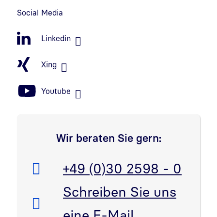
Social Media
Linkedin
Xing
Youtube
Wir beraten Sie gern:
Telefon:
+49 (0)30 2598 - 0
E-Mail:
Schreiben Sie uns
eine E-Mail