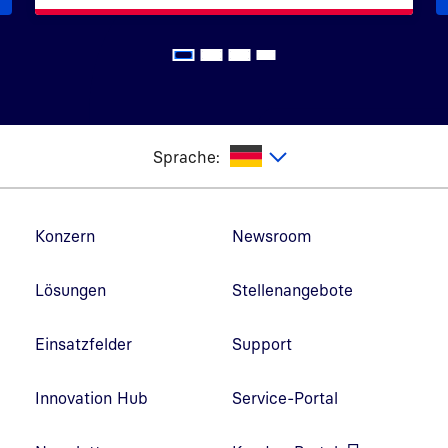
utsch
Sprache:
Fußzeilennavigation
Konzern
Newsroom
Lösungen
Stellenangebote
Einsatzfelder
Support
Innovation Hub
Service-Portal
Link in neuem Fenster öffnen