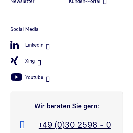
Newsletter
Kunden-Portal
Link in neuem Fenster öffnen
Social Media
Linkedin
Xing
Youtube
Wir beraten Sie gern:
Telefon:
+49 (0)30 2598 - 0