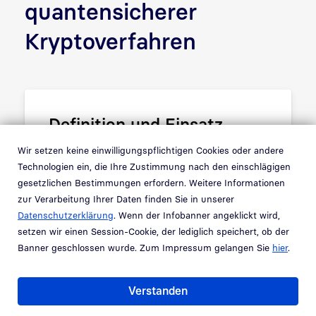
quantensicherer
Kryptoverfahren
Definition und Einsatz
Wir setzen keine einwilligungspflichtigen Cookies oder andere
Weltweit laufen Programme zu
Technologien ein, die Ihre Zustimmung nach den einschlägigen
Quantentechnologien mit Fokus auf
gesetzlichen Bestimmungen erfordern. Weitere Informationen
praxisnaher IT-Sicherheit. Ziel ist es, neue
zur Verarbeitung Ihrer Daten finden Sie in unserer
Verfahren und Plattformen für
Datenschutzerklärung
. Wenn der Infobanner angeklickt wird,
Unternehmen und Behörden nutzbar zu
setzen wir einen Session-Cookie, der lediglich speichert, ob der
machen.
Banner geschlossen wurde. Zum Impressum gelangen Sie
hier
.
Verstanden