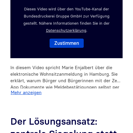
Dieses Video wird über den YouTube-Kanal der
Bundesdruckerei Gruppe GmbH zur Verfügung
gestellt. Nähere Informationen finden Sie in der
Datenschutzerklärung
.
In diesem Video spricht Marie Enjalbert über die
elektronische Wohnsitzanmeldung in Hamburg. Sie
erklärt, warum Bürger und Bürgerinnen mit der ZeSI
App Dokumente wie Meldebestätigungen selbst per
Mehr anzeigen
Smartphone prüfen können. Sie beschreibt die
Zusammenarbeit mit der Bundesdruckerei und
welche Vorteile die Lösung bietet. Zum Schluss gibt
sie Hinweise für andere Kommunen, die ähnliche
Der Lösungsansatz:
digitale Angebote einführen möchten.