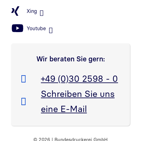
Xing
Youtube
Wir beraten Sie gern:
Telefon:
+49 (0)30 2598 - 0
E-Mail:
Schreiben Sie uns
eine E-Mail
© 2026 | Bundesdruckerei GmbH