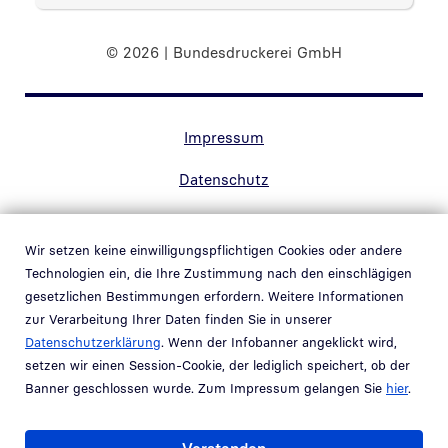
© 2026 | Bundesdruckerei GmbH
Randnavigation Fußzeile
Impressum
Datenschutz
Kontakt
Wir setzen keine einwilligungspflichtigen Cookies oder andere
Barrierefreiheit
Technologien ein, die Ihre Zustimmung nach den einschlägigen
gesetzlichen Bestimmungen erfordern. Weitere Informationen
Hinweisgebersystem
zur Verarbeitung Ihrer Daten finden Sie in unserer
Link in neuem Fenster öffnen
Datenschutzerklärung
. Wenn der Infobanner angeklickt wird,
Schwachstellenmeldung
setzen wir einen Session-Cookie, der lediglich speichert, ob der
Banner geschlossen wurde. Zum Impressum gelangen Sie
hier
.
Teil der
Bundesdruckerei-Gruppe