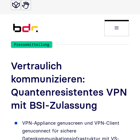
Direkt zur Suche
Direkt zum Inhalt
Website
Pressemitteilung
Vertraulich
kommunizieren:
Quantenresistentes VPN
mit BSI-Zulassung
VPN-Appliance genuscreen und VPN-Client
genuconnect für sichere
Datenkommunikationsinfrastruktur mit VS-