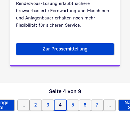
Rendezvous-Lösung erlaubt sichere
browserbasierte Fernwartung und Maschinen-
und Anlagenbauer erhalten noch mehr
Flexibilität für sicheren Service.
Zur Pressemitteilung
Hochsichere Fernwartung „any
Seite 4 von 9
rige
Nä
…
2
3
4
5
6
7
…
orherige Seite
Page
Page
Aktuelle Seite
Page
Page
Page
te