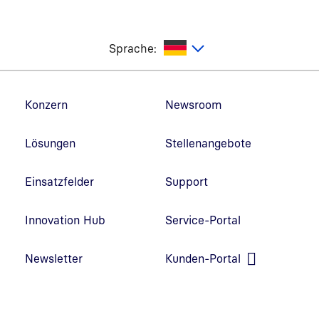
utsch
Sprache:
Fußzeilennavigation
Konzern
Newsroom
Lösungen
Stellenangebote
Einsatzfelder
Support
Innovation Hub
Service-Portal
Link in neuem Fenster öffnen
Newsletter
Kunden-Portal
Link in neuem Fenster öffnen