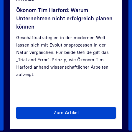
Ökonom Tim Harford: Warum
Unternehmen nicht erfolgreich planen
können
Geschäftsstrategien in der modernen Welt
lassen sich mit Evolutionsprozessen in der
Zurück
Weit
Natur vergleichen. Für beide Gefilde gilt das
„Trial and Error“-Prinzip, wie Ökonom Tim
Harford anhand wissenschaftlicher Arbeiten
aufzeigt.
Zum Artikel
t bis Best Case
Ökonom Tim Harford: Warum U