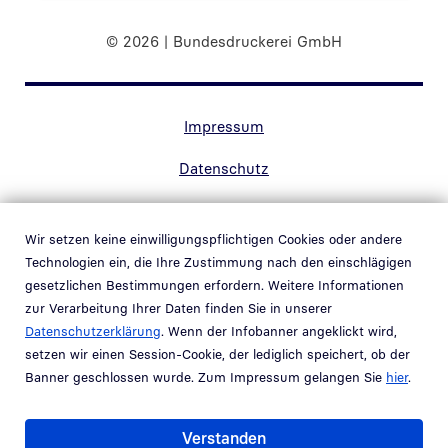
© 2026 | Bundesdruckerei GmbH
Randnavigation Fußzeile
Impressum
Datenschutz
Kontakt
Wir setzen keine einwilligungspflichtigen Cookies oder andere
Barrierefreiheit
Technologien ein, die Ihre Zustimmung nach den einschlägigen
gesetzlichen Bestimmungen erfordern. Weitere Informationen
Hinweisgebersystem
zur Verarbeitung Ihrer Daten finden Sie in unserer
Link in neuem Fenster öffnen
Datenschutzerklärung
. Wenn der Infobanner angeklickt wird,
Schwachstellenmeldung
setzen wir einen Session-Cookie, der lediglich speichert, ob der
Banner geschlossen wurde. Zum Impressum gelangen Sie
hier
.
Teil der
Bundesdruckerei-Gruppe
Verstanden