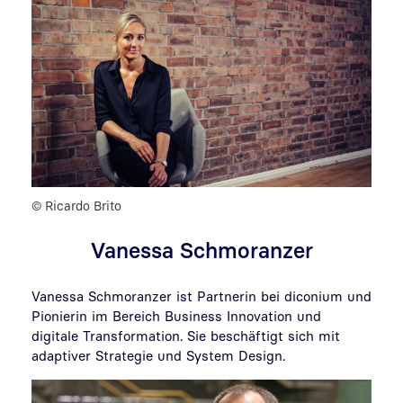
warum Mut zu Experimenten, Fehlern und Lernen ein
wichtiger Teil moderner Innovation ist. Vanessa
Schmoranzer von diconium strategy betont die Rolle
von Führungskräften, die Rahmenbedingungen für
Innovation, Eigenverantwortung und
unternehmerisches Denken schaffen. Anhand von
Beispielen aus der Produktentwicklung wird deutlich,
wie Trial-and-Error-Prozesse Ideen in erfolgreiche
Lösungen verwandeln.
© Ricardo Brito
Vanessa Schmoranzer
Vanessa Schmoranzer ist Partnerin bei diconium und
Pionierin im Bereich Business Innovation und
digitale Transformation. Sie beschäftigt sich mit
adaptiver Strategie und System Design.