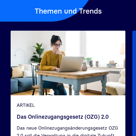
Themen und Trends
ARTIKEL
Das Onlinezugangsgesetz (OZG) 2.0
Das neue Onlinezugangsänderungsgesetz OZG
Zurück
Weit
2.0 soll die Verwaltung in die digitale Zukunft