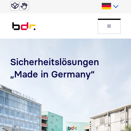
Direkt zur Suche
Direkt zum Inhalt
Deutsch
Website
Sicherheitslösungen
„
Made in Germany
“