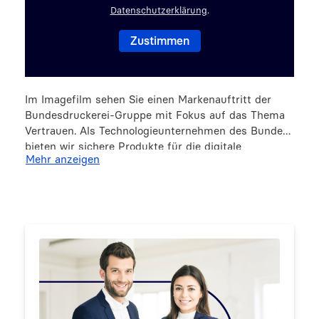
Datenschutzerklärung
.
Im Imagefilm sehen Sie einen Markenauftritt der
Bundesdruckerei-Gruppe mit Fokus auf das Thema
Vertrauen. Als Technologieunternehmen des Bundes
bieten wir sichere Produkte für die digitale
Mehr anzeigen
Souveränität Deutschlands an. So vermittelt der Film
durch klare Bilder und eine ruhige
Sprecherinnenstimme Lösungen für verschiedene
Szenarien aus dem digitalen Gesundheitswesen und
der digitalen Verwaltung, zum Beispiel Bürgerämter,
Arztpraxen und den Arbeitsplatz. Dabei werden
digitale Strömungen durch animierte Grafiken
dargestellt.