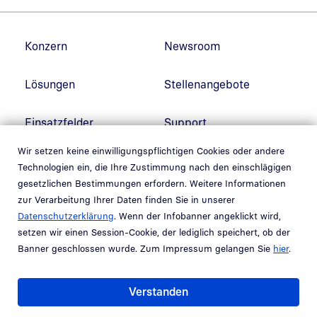
Fußzeilennavigation
Konzern
Newsroom
Lösungen
Stellenangebote
Einsatzfelder
Support
Wir setzen keine einwilligungspflichtigen Cookies oder andere
Innovation Hub
Service-Portal
Technologien ein, die Ihre Zustimmung nach den einschlägigen
gesetzlichen Bestimmungen erfordern. Weitere Informationen
Link in neuem Fenster öffnen
Newsletter
Kunden-Portal
zur Verarbeitung Ihrer Daten finden Sie in unserer
Datenschutzerklärung
. Wenn der Infobanner angeklickt wird,
Link in neuem Fenster öffnen
setzen wir einen Session-Cookie, der lediglich speichert, ob der
Banner geschlossen wurde. Zum Impressum gelangen Sie
hier
.
Social Media
Verstanden
Linkedin