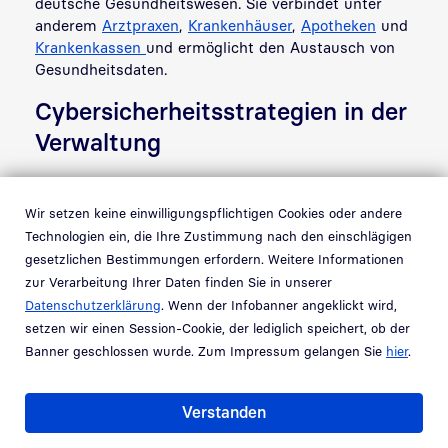
deutsche Gesundheitswesen. Sie verbindet unter
anderem
Arztpraxen
,
Krankenhäuser
,
Apotheken
und
Krankenkassen
und ermöglicht den Austausch von
Gesundheitsdaten.
Cybersicherheitsstrategien in der
Verwaltung
Öffentliche Verwaltungen arbeiten mit sensiblen
Wir setzen keine einwilligungspflichtigen Cookies oder andere
Bürgerdaten und betreiben Kritische Infrastrukturen.
Um diesen Herausforderungen zu begegnen,
Technologien ein, die Ihre Zustimmung nach den einschlägigen
müssen Behörden auf ein ganzheitliches
gesetzlichen Bestimmungen erfordern. Weitere Informationen
Sicherheitskonzept setzen, das technische,
zur Verarbeitung Ihrer Daten finden Sie in unserer
organisatorische und personelle Maßnahmen
Datenschutzerklärung
. Wenn der Infobanner angeklickt wird,
umfasst. Zentral ist dabei die Einführung sicherer
setzen wir einen Session-Cookie, der lediglich speichert, ob der
Authentifizierungsverfahren mit mehrstufigen
Banner geschlossen wurde. Zum Impressum gelangen Sie
hier
.
Verifikationsprozessen und digitalen Identitäten für
Mitarbeitende. Datenverschlüsselung und granulare
Verstanden
Zugriffskontrollen bilden weitere
Schutzmechanismen. Die Bundesdruckerei-Gruppe