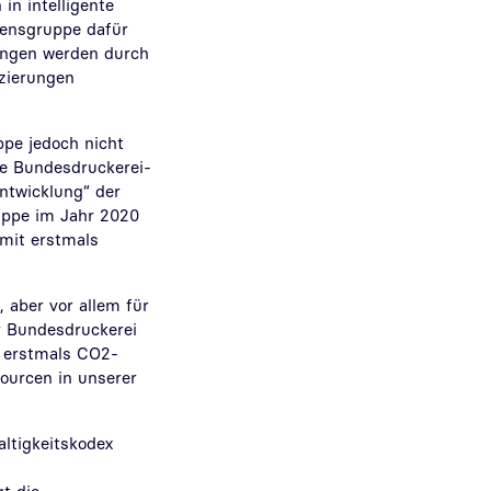
in intelligente
mensgruppe dafür
tungen werden durch
izierungen
ppe jedoch nicht
ie Bundesdruckerei-
ntwicklung“ der
uppe im Jahr 2020
mit erstmals
 aber vor allem für
er Bundesdruckerei
r erstmals CO2-
sourcen in unserer
ltigkeitskodex