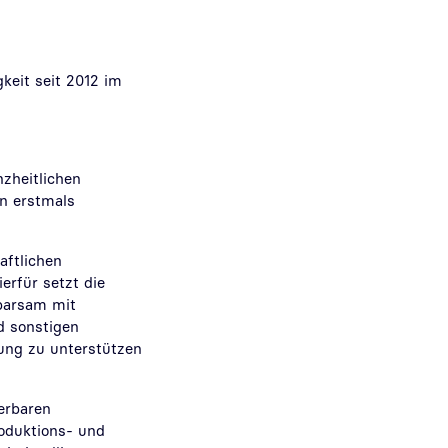
keit seit 2012 im
zheitlichen
n erstmals
aftlichen
erfür setzt die
sparsam mit
d sonstigen
lung zu unterstützen
erbaren
oduktions- und