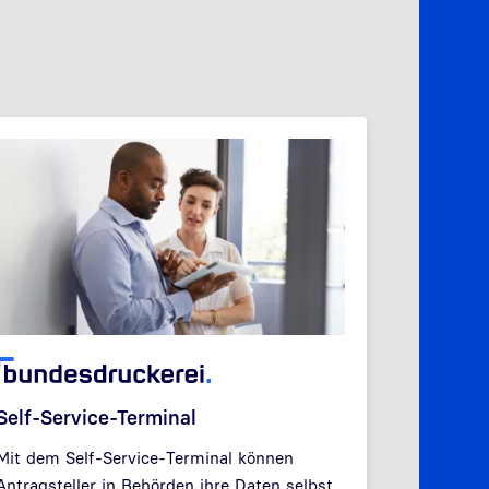
Self-Service-Terminal
PRESSE
D-TRUST 
Mit dem Self-Service-Terminal können
Antragsteller in Behörden ihre Daten selbst