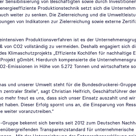
er Sensibilisierung von Beschäftigten sowie durch Investitionen 
energieeffiziente Produktionstechnik setzt sich die Unterneh
auch weiter zu senken. Die Zielerreichung und die Umweltleis
bungen von Indikatoren zur Zielerreichung sowie externe Zertif
eintensiven Produktionsverfahren ist es der Unternehmensgru
ß von CO2 vollständig zu vermeiden. Deshalb engagiert sich d
s Klimaschutzprojekts „Effiziente Kochöfen für nachhaltige E
 Projekt gGmbH. Hierdurch kompensierte die Unternehmensgr
O2-Emissionen in Höhe von 5.272 Tonnen und wirtschaftete so
mas und unserer Umwelt steht für die Bundesdruckerei-Gruppe,
n zentraler Stelle“, sagt Christian Helfrich, Geschäftsführer d
mehr freut es uns, dass sich unser Einsatz auszahlt und wi
et haben. Dieser Erfolg spornt uns an, die Einsparung von Res
 weiter voranzutreiben.“
-Gruppe bekennt sich bereits seit 2012 zum Deutschen Nachha
henübergreifenden Transparenzstandard für unternehmerische