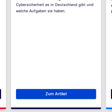
Cybersicherheit es in Deutschland gibt und
welche Aufgaben sie haben.
Zum Artikel
 digitale Signatur im Gesundheitswesen
Im Namen der Cybersicherhei