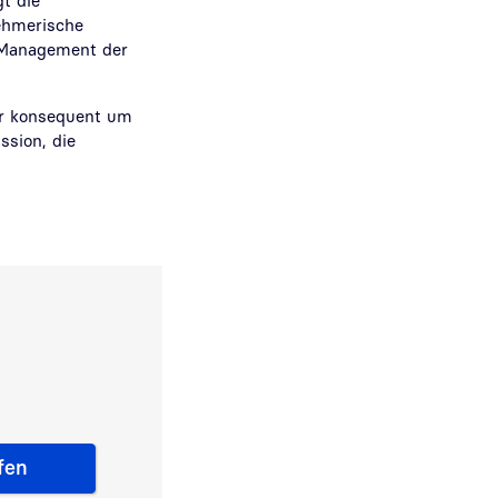
t die
nehmerische
e Management der
ter konsequent um
ssion, die
fen