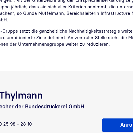
tungen. „Mit der Unterzeichnung der Entsprechenserklärung zeig
pe jährlich, dass sie sich aller Kriterien annimmt, die unter
achen“, so Gunda Müffelmann, Bereichsleiterin Infrastructur
mbH.
-Gruppe setzt die ganzheitliche Nachhaltigkeitsstrategie wei
re ambitionierte Ziele definiert. An zentraler Stelle steht die Mi
onen der Unternehmensgruppe weiter zu reduzieren.
 Thylmann
echer der Bundesdruckerei GmbH
0 25 98 - 28 10
Anru