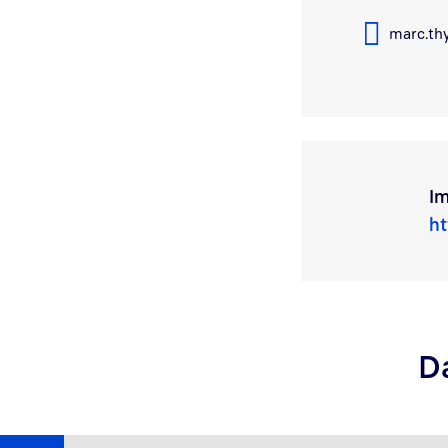
marc.th
Im
ht
D