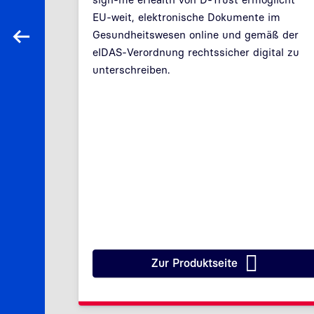
EU-weit, elektronische Dokumente im
le:
Gesundheitswesen online und gemäß der
ture
Zurück
eIDAS-Verordnung rechtssicher digital zu
rei in
unterschreiben.
terium
MI).
Zur Produktseite
 zu europäischen digitalen Identitäten
sign-me eHealth: die