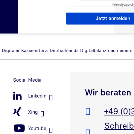
Friendly
Captch
 Digitaler Kassensturz: Deutschlands Digitalbilanz nach einem
Social Media
Wir beraten 
Linkedin
Telefon:
+49 (0)
Xing
E-Mail:
Schreib
Youtube