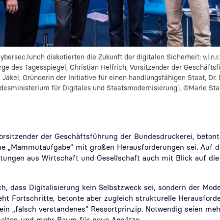
ybersec.lunch diskutierten die Zukunft der digitalen Sicherheit: v.l.n
rge des Tagesspiegel, Christian Helfrich, Vorsitzender der Geschäfts
 Jäkel, Gründerin der Initiative für einen handlungsfähigen Staat, Dr.
desministerium für Digitales und Staatsmodernisierung]. ©Marie Sta
Vorsitzender der Geschäftsführung der Bundesdruckerei, betont
ne „Mammutaufgabe“ mit großen Herausforderungen sei. Auf d
tungen aus Wirtschaft und Gesellschaft auch mit Blick auf di
ich, dass Digitalisierung kein Selbstzweck sei, sondern der Mod
ieht Fortschritte, betonte aber zugleich strukturelle Herausford
ein „falsch verstandenes“ Ressortprinzip. Notwendig seien meh
alten und mehr Raum für neue Ansätze.