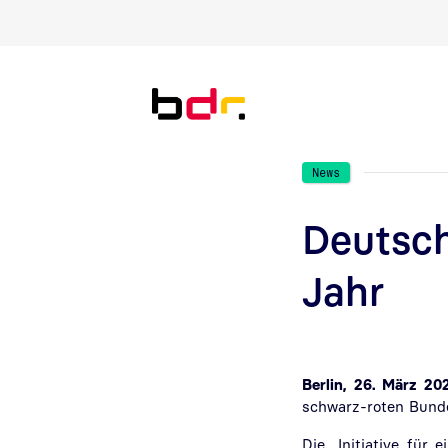
Direkt zur Suche
Direkt zum Inhalt
News
Deutsch
Jahr
Berlin, 26. März 20
schwarz-roten Bunde
Die „Initiative für