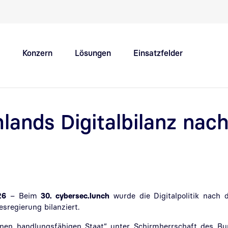
Schnellnavigation Hauptthemen
Konzern
Lösungen
Einsatzfelder
Innovation Hub
Karriere
lands Digitalbilanz nac
26
– Beim
30. cybersec.lunch
wurde die Digitalpolitik nach 
sregierung bilanziert.
 einen handlungsfähigen Staat“ unter Schirmherrschaft des B