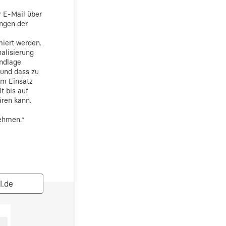
r E-Mail über
ngen der
miert werden.
alisierung
undlage
 und dass zu
m Einsatz
t bis auf
ären kann.
ehmen.
*