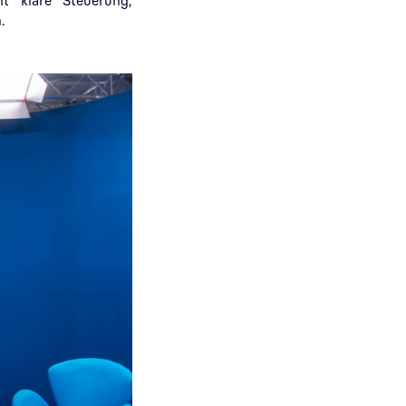
ht klare Steuerung,
.