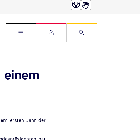
Service Menü öffnen
Websitemenü öffnen
Suche öffnen
h einem
dem ersten Jahr der
undespräsidenten hat