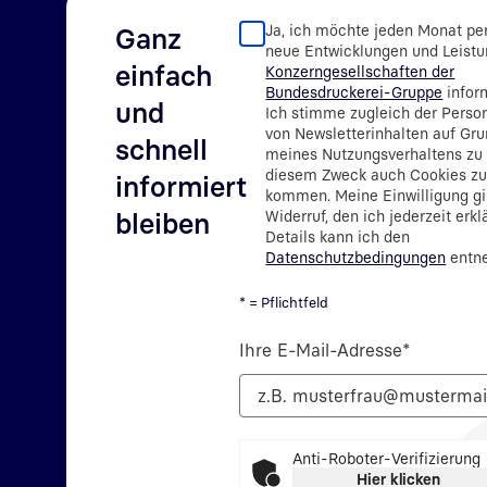
Ja, ich möchte jeden Monat pe
Ganz
neue Entwicklungen und Leistu
einfach
Konzerngesellschaften der
Bundesdruckerei-Gruppe
infor
und
Ich stimme zugleich der Person
von Newsletterinhalten auf Gr
schnell
meines Nutzungsverhaltens zu
diesem Zweck auch Cookies zu
informiert
kommen. Meine Einwilligung gil
bleiben
Widerruf, den ich jederzeit erkl
Details kann ich den
Datenschutzbedingungen
entn
* = Pflichtfeld
Ihre E-Mail-Adresse
*
Anti-Roboter-Verifizierung
Hier klicken