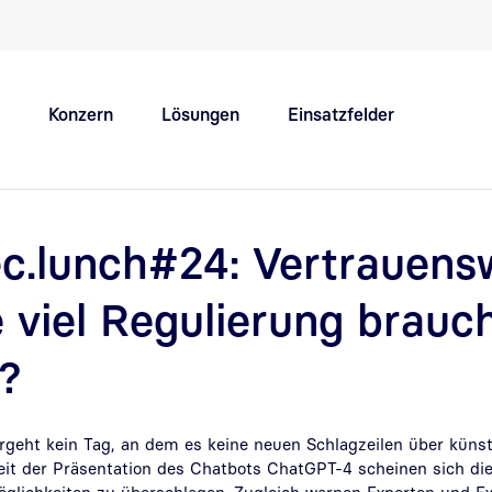
Schnellnavigation Hauptthemen
Konzern
Lösungen
Einsatzfelder
Innovation Hub
Karriere
c.lunch#24: Vertrauens
e viel Regulierung brauc
h?
rgeht
kein Tag, an dem es keine neuen Schlagzeilen über künstl
seit der Präsentation des Chatbots ChatGPT-4 scheinen sich di