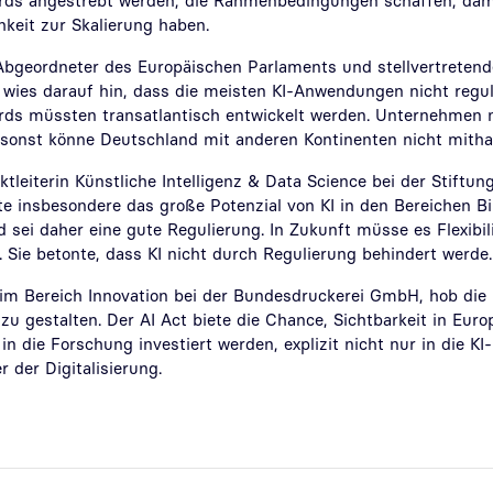
ds angestrebt werden, die Rahmenbedingungen schaffen, da
hkeit zur Skalierung haben.
Abgeordneter des Europäischen Parlaments und stellvertretend
wies darauf hin, dass die meisten KI-Anwendungen nicht reguli
ds müssten transatlantisch entwickelt werden. Unternehmen 
 sonst könne Deutschland mit anderen Kontinenten nicht mitha
leiterin Künstliche Intelligenz & Data Science bei der Stiftun
lte insbesondere das große Potenzial von KI in den Bereichen B
 sei daher eine gute Regulierung. In Zukunft müsse es Flexibili
Sie betonte, dass KI nicht durch Regulierung behindert werde.
 im Bereich Innovation bei der Bundesdruckerei GmbH, hob die 
 zu gestalten. Der AI Act biete die Chance, Sichtbarkeit in Euro
 die Forschung investiert werden, explizit nicht nur in die K
r der Digitalisierung.