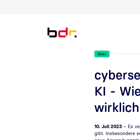
Direkt zur Suche
Direkt zum Inhalt
News
cyberse
KI - Wi
wirklic
10. Juli 2023
–
Es
ve
gibt. Insbesondere 