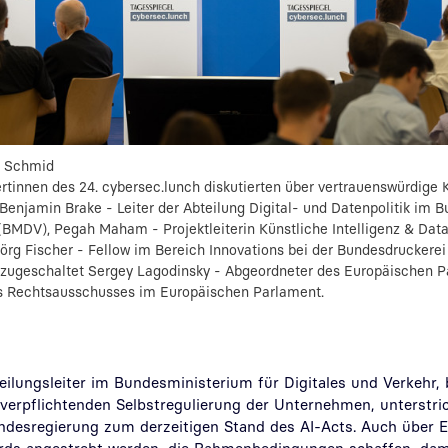
n Schmid
tinnen des 24. cybersec.lunch diskutierten über vertrauenswürdige KI: 
Benjamin Brake - Leiter der Abteilung Digital- und Datenpolitik im 
 (BMDV),
Pegah Maham - Projektleiterin Künstliche Intelligenz & Data
örg Fischer - Fellow im Bereich Innovations bei der Bundesdrucker
azugeschaltet
Sergey Lagodinsky - Abgeordneter des Europäischen 
des Rechtsausschusses im Europäischen Parlament.
ilungsleiter im Bundesministerium für Digitales und Verkehr, 
 verpflichtenden Selbstregulierung der Unternehmen, unterstric
esregierung zum derzeitigen Stand des AI-Acts. Auch über Eu