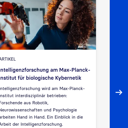
5. KI-L
ARTIKEL
Holstein
Intelligenzforschung am Max-Planck-
Institut für biologische Kybernetik
Die 5. KI
Holstein 
Intelligenzforschung wird am Max-Planck-
der Christ
Weit
Institut interdisziplinär betrieben:
statt.
Forschende aus Robotik,
Neurowissenschaften und Psychologie
arbeiten Hand in Hand. Ein Einblick in die
Arbeit der Intelligenzforschung.
30.09.