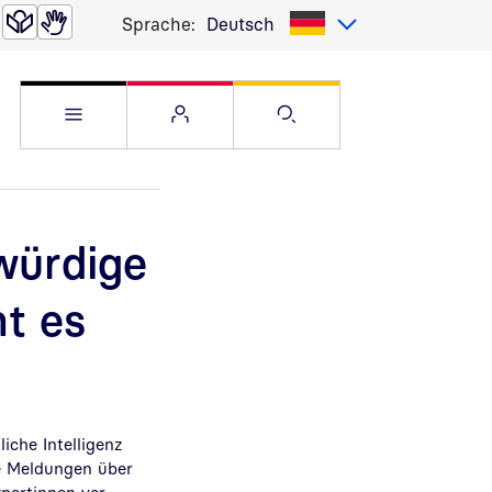
Sprache:
Deutsch
Service Menü öffnen
Websitemenü öffnen
Suche öffnen
würdige
ht es
iche Intelligenz
e
Meldungen über