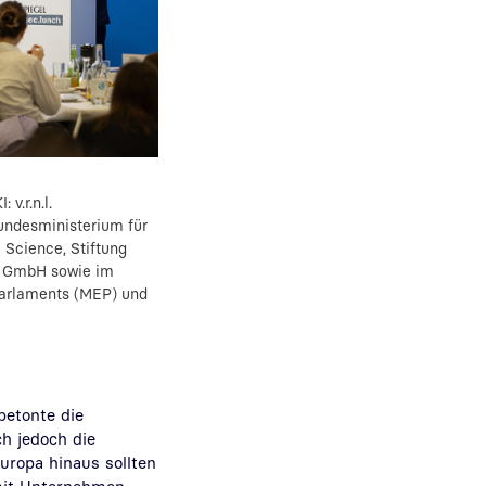
v.r.n.l.
Bundesministerium für
 Science, Stiftung
ei GmbH sowie im
Parlaments (MEP) und
betonte die
h jedoch die
ropa hinaus sollten