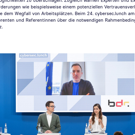
glichkeiten
zu überschlagen.
Zugleich warnen
Experten und Ex
derungen wie beispielsweise einem potenziellen Vertrauensverl
 dem Wegfall von Arbeitsplätzen. Beim 24. cybersec.lunch am 
ferenten und Referentinnen über die notwendigen Rahmenbedin
z.