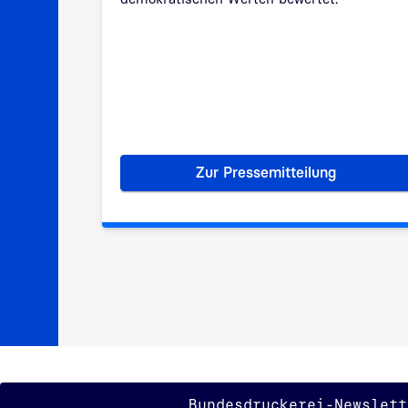
Zur Pressemitteilung
er Behördenreport mit Quellenangaben
MÖVE-Benchmark geh
Bundesdruckerei-Newslett