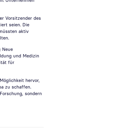
mit Unternehmen
er Vorsitzender des
ert seien. Die
müssten aktiv
lten.
g Neue
ildung und Medizin
tät für
Möglichkeit hervor,
pa zu schaffen.
I-Forschung, sondern