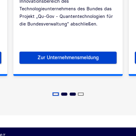
Innovationsbereich des
Technologieunternehmens des Bundes das
Projekt „Qu-Gov - Quantentechnologien für
die Bundesverwaltung“ abschließen.
Zur Unternehmensmeldung
t online
Quantentechnologien für die 
er