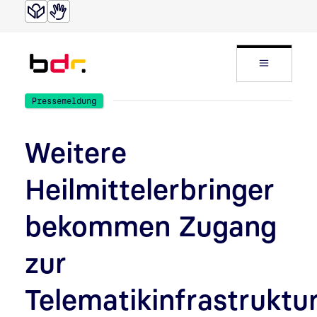
Direkt zur Suche
Direkt zum Inhalt
Website
Pressemeldung
Weitere
Heilmittelerbringer
bekommen Zugang
zur
Telematikinfrastruktu