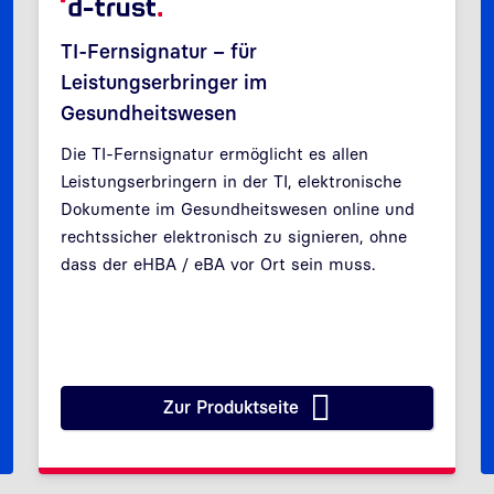
TI-Fernsignatur – für
Leistungserbringer im
Gesundheitswesen
Die TI-Fernsignatur ermöglicht es allen
Zurück
Weit
Leistungserbringern in der TI, elektronische
Dokumente im Gesundheitswesen online und
rechtssicher elektronisch zu signieren, ohne
dass der eHBA / eBA vor Ort sein muss.
Zur Produktseite
n der Schnittstelle zur Bank
TI-Fernsignatur – für Leistun