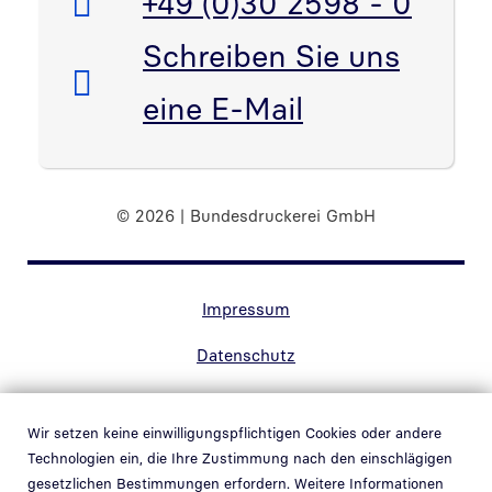
Telefon:
+49 (0)30 2598 - 0
E-Mail:
Schreiben Sie uns
eine E-Mail
© 2026 | Bundesdruckerei GmbH
Randnavigation Fußzeile
Impressum
Datenschutz
Kontakt
Wir setzen keine einwilligungspflichtigen Cookies oder andere
Barrierefreiheit
Technologien ein, die Ihre Zustimmung nach den einschlägigen
gesetzlichen Bestimmungen erfordern. Weitere Informationen