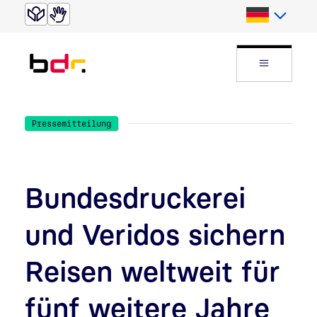
Direkt zur Suche
Direkt zum Inhalt
Deutsch
Website
Pressemitteilung
Bundesdruckerei
und Veridos sichern
Reisen weltweit für
fünf weitere Jahre