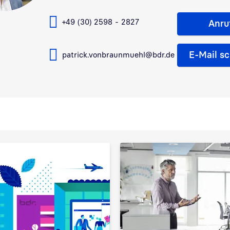
+49 (30) 2598 - 2827
Anru
E-Mail s
patrick.vonbraunmuehl@bdr.de