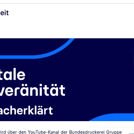
eit
wird über den YouTube-Kanal der Bundesdruckerei Gruppe