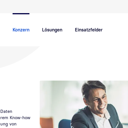
Schnellnavigation Hauptthemen
Konzern
Lösungen
Einsatzfelder
Innovation Hub
Karriere
e Daten
ihrem Know-how
fung von