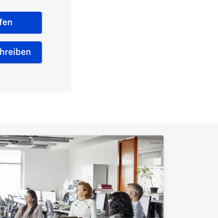
fen
chreiben