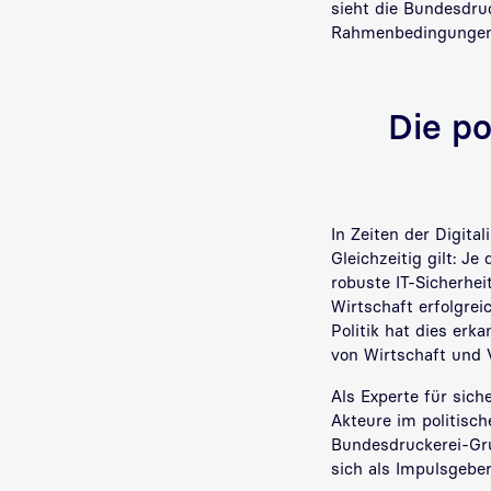
sieht die Bundesdruc
Rahmenbedingungen f
Die po
In Zeiten der Digita
Gleichzeitig gilt: Je
robuste IT-Sicherhei
Wirtschaft erfolgrei
Politik hat dies erk
von Wirtschaft und 
Als Experte für sich
Akteure im politisc
Bundesdruckerei-Gru
sich als Impulsgeber