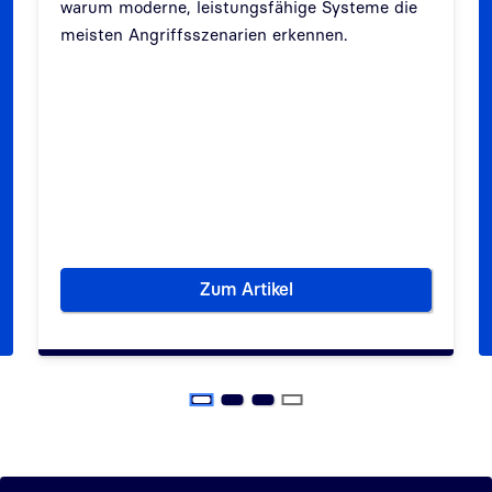
warum moderne, leistungsfähige Systeme die
Zurück
Weit
meisten Angriffsszenarien erkennen.
Zum Artikel
olgreichen Aufbau einer PKI
Bedrohungsszenarien bei Ges