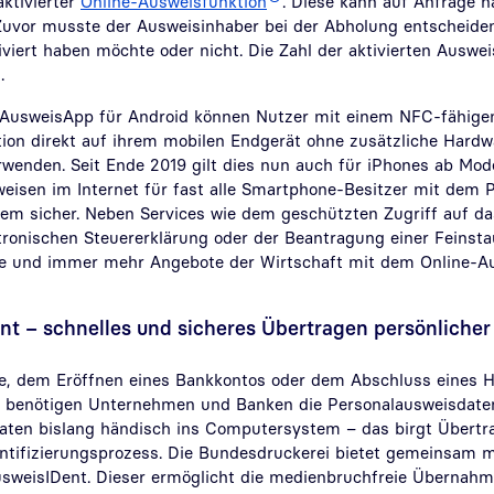
ktivierter
Online-Ausweisfunktion
. Diese kann auf Anfrage n
 Zuvor musste der Ausweisinhaber bei der Abholung entscheiden,
viert haben möchte oder nicht. Die Zahl der aktivierten Auswei
.
n AusweisApp für Android können Nutzer mit einem NFC-fähige
ion direkt auf ihrem mobilen Endgerät ohne zusätzliche Hardw
wenden. Seit Ende 2019 gilt dies nun auch für iPhones ab Mode
eisen im Internet für fast alle Smartphone-Besitzer mit dem 
llem sicher. Neben Services wie dem geschützten Zugriff auf d
ronischen Steuererklärung oder der Beantragung einer Feinst
ste und immer mehr Angebote der Wirtschaft mit dem Online-A
nt – schnelles und sicheres Übertragen persönlicher
e, dem Eröffnen eines Bankkontos oder dem Abschluss eines H
 benötigen Unternehmen und Banken die Personalausweisdate
Daten bislang händisch ins Computersystem – das birgt Übertr
ntifizierungsprozess. Die Bundesdruckerei bietet gemeinsam m
usweisIDent. Dieser ermöglicht die medienbruchfreie Übernahm