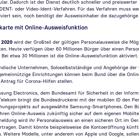
lar. Dadurch ist der Dienst deutlich schneller und preiswerter 
ENT- oder Video-Ident-Verfahren. Für das Verfahren muss wed
viert sein, noch benötigt der Ausweisinhaber die dazugehörige
karte mit Online-Ausweisfunktion
r 2020
wird der Großteil der gültigen Personalausweise die Mögl
ten. Heute verfügen über 60 Millionen Bürger über einen Perso
Bei etwa 30 Millionen ist die Online-Ausweisfunktion aktiviert.
ändische Unternehmen, Soloselbstständige und Angehörige der 
gemeinnützige Einrichtungen können beim Bund über die Onlin
ntrag für Corona-Hilfen stellen.
ng Electronics, dem Bundesamt für Sicherheit in der Informa
elekom bringt die Bundesdruckerei mit der mobilen ID den Pe
hungsprojekts auf ausgewählte Samsung-Smartphones. Den Bü
ihren Online-Ausweis zukünftig sicher auf dem eigenen Mobilte
eldung wird ihr Personalausweis an einen sicheren Ort im Ger
rtragen. Damit könnte beispielsweise die Kontoeröffnung künfti
. Weitere Modelle, unter anderem von Apple und Google, sollen