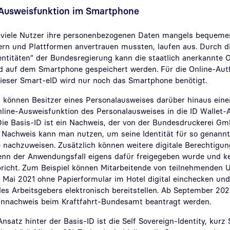
-Ausweisfunktion im Smartphone
n viele Nutzer ihre personenbezogenen Daten mangels bequemer
ern und Plattformen anvertrauen mussten, laufen aus. Durch die
dentitäten“ der Bundesregierung kann die staatlich anerkannte 
d auf dem Smartphone gespeichert werden. Für die Online-Auth
 dieser Smart-eID wird nur noch das Smartphone benötigt.
 können Besitzer eines Personalausweises darüber hinaus ein
line-Ausweisfunktion des Personalausweises in die ID Wallet-A
Die Basis-ID ist ein Nachweis, der von der Bundesdruckerei G
n Nachweis kann man nutzen, um seine Identität für so genannt
nachzuweisen. Zusätzlich können weitere digitale Berechtigung
enn der Anwendungsfall eigens dafür freigegeben wurde und ke
richt. Zum Beispiel können Mitarbeitende von teilnehmenden
t Mai 2021 ohne Papierformular im Hotel digital einchecken un
s Arbeitsgebers elektronisch bereitstellen. Ab September 202
einnachweis beim Kraftfahrt-Bundesamt beantragt werden.
nsatz hinter der Basis-ID ist die Self Sovereign-Identity, kurz 