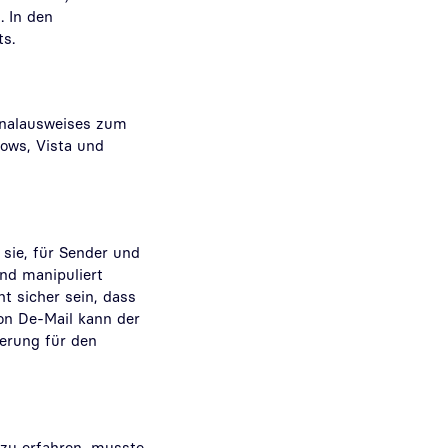
. In den
ts.
onalausweises zum
dows, Vista und
sie, für Sender und
nd manipuliert
t sicher sein, dass
on De-Mail kann der
ierung für den
zu erfahren, musste