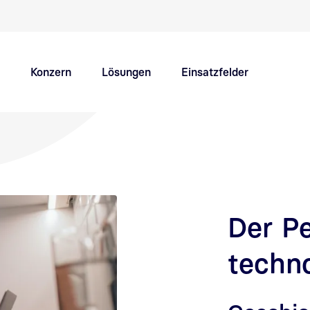
Schnellnavigation Hauptthemen
Konzern
Lösungen
Einsatzfelder
Innovation Hub
Karriere
Der P
techn