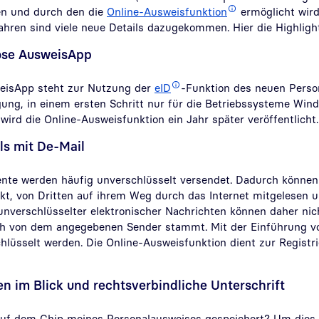
en und durch den die
Online-Ausweisfunktion
ermöglicht wird
hren sind viele neue Details dazugekommen. Hier die Highligh
lose AusweisApp
weisApp steht zur Nutzung der
eID
-Funktion des neuen Pers
ung, in einem ersten Schritt nur für die Betriebssysteme Win
wird die Online-Ausweisfunktion ein Jahr später veröffentlicht.
ls mit De-Mail
te werden häufig unverschlüsselt versendet. Dadurch können 
, von Dritten auf ihrem Weg durch das Internet mitgelesen u
nverschlüsselter elektronischer Nachrichten können daher nich
ich von dem angegebenen Sender stammt. Mit der Einführung v
hlüsselt werden. Die Online-Ausweisfunktion dient zur Registr
en im Blick und rechtsverbindliche Unterschrift
auf dem Chip meines Personalausweises gespeichert? Um dies 