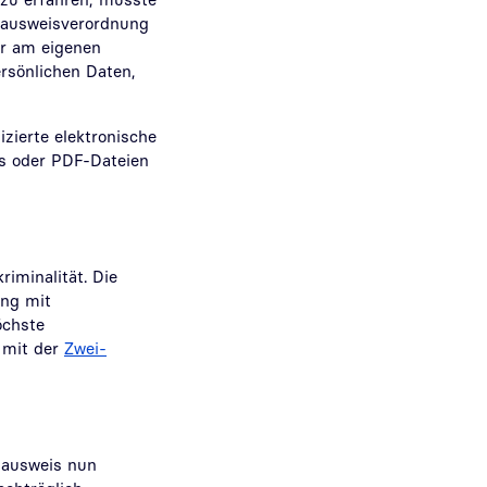
lausweisverordnung
er am eigenen
rsönlichen Daten,
izierte elektronische
ls oder PDF-Dateien
iminalität. Die
ung mit
öchste
 mit der
Zwei-
lausweis nun