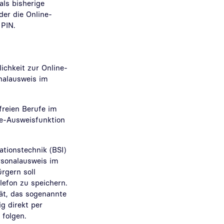
als bisherige
er die Online-
 PIN.
ichkeit zur Online-
nalausweis im
freien Berufe im
e-Ausweisfunktion
tionstechnik (BSI)
rsonalausweis im
rgern soll
lefon zu speichern.
ät, das sogenannte
g direkt per
 folgen.