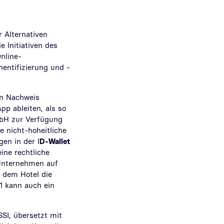
 Alternativen
 Initiativen des
Online-
entifizierung und -
en Nachweis
pp ableiten, als so
mbH zur Verfügung
e nicht-hoheitliche
en in der I
D-Wallet
ine rechtliche
 Unternehmen auf
d dem Hotel die
1 kann auch ein
SSI, übersetzt mit