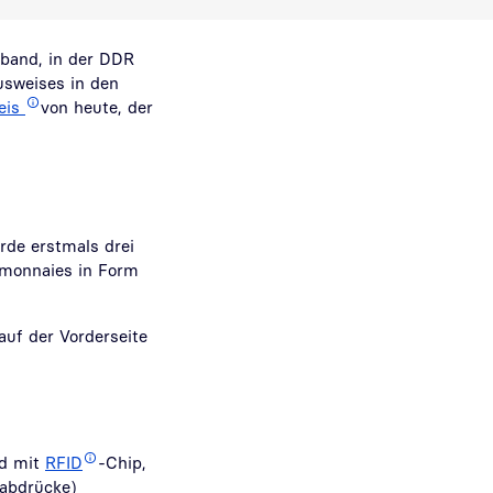
nband, in der DDR
usweises in den
eis
von heute, der
rde erstmals drei
emonnaies in Form
auf der Vorderseite
nd mit
RFID
-Chip,
rabdrücke)