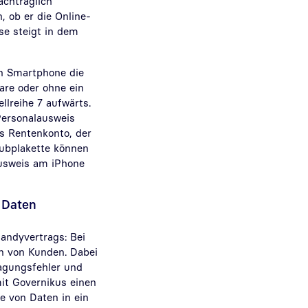
achträglich
 ob er die Online-
se steigt in dem
n Smartphone die
are oder ohne ein
llreihe 7 aufwärts.
Personalausweis
as Rentenkonto, der
aubplakette können
usweis am iPhone
 Daten
andyvertrags: Bei
n von Kunden. Dabei
agungsfehler und
it Governikus einen
e von Daten in ein