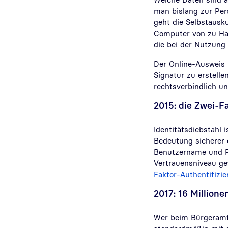
man bislang zur Pe
geht die Selbstausk
Computer von zu Hau
die bei der Nutzung
Der Online-Ausweis b
Signatur zu erstell
rechtsverbindlich un
2015: die Zwei-F
Identitätsdiebstahl
Bedeutung sicherer e
Benutzername und P
Vertrauensniveau ge
Faktor-Authentifizi
2017: 16 Million
Wer beim Bürgeramt 