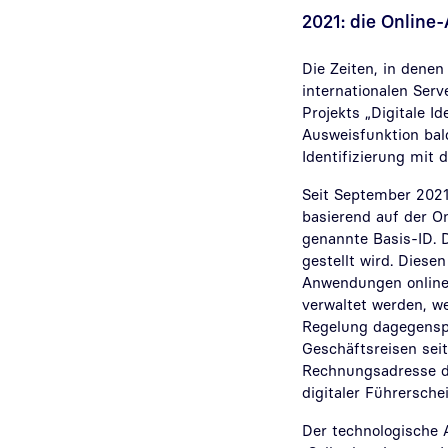
2021: die Online
Die Zeiten, in dene
internationalen Serv
Projekts „Digitale I
Ausweisfunktion bal
Identifizierung mit
Seit September 2021
basierend auf der On
genannte Basis-ID. 
gestellt wird. Diese
Anwendungen online 
verwaltet werden, w
Regelung dagegensp
Geschäftsreisen sei
Rechnungsadresse de
digitaler Führersch
Der technologische A