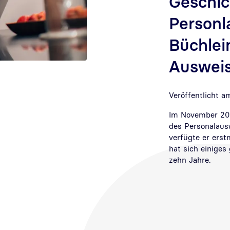
Geschic
Personl
Büchlei
Auswei
Veröffentlicht a
Im November 201
des Personalaus
verfügte er erst
hat sich einiges
zehn Jahre.