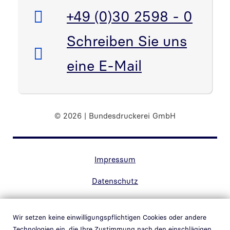
Telefon:
+49 (0)30 2598 - 0
E-Mail:
Schreiben Sie uns
eine E-Mail
© 2026 | Bundesdruckerei GmbH
Randnavigation Fußzeile
Impressum
Datenschutz
Kontakt
Wir setzen keine einwilligungspflichtigen Cookies oder andere
Barrierefreiheit
Technologien ein, die Ihre Zustimmung nach den einschlägigen