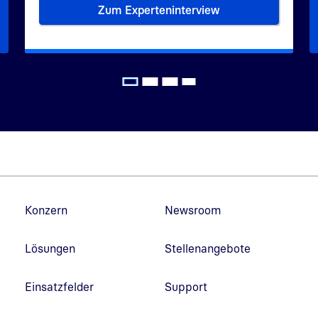
Zum Experteninterview
n reines Zahlungsmittel
Bei Banknoten entsteht Sicher
Fußzeilennavigation
Konzern
Newsroom
Lösungen
Stellenangebote
Einsatzfelder
Support