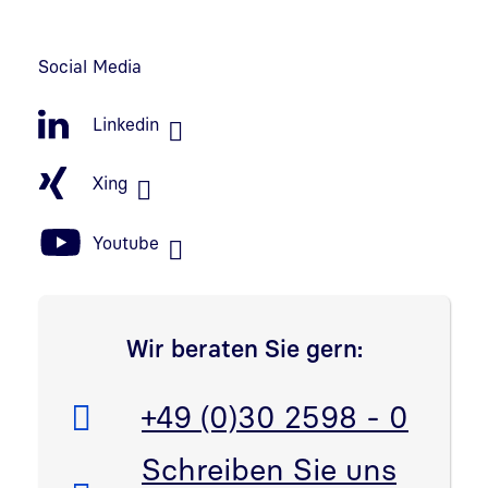
Link in neuem Fenster öffnen
Social Media
Linkedin
Xing
Youtube
Wir beraten Sie gern:
Telefon:
+49 (0)30 2598 - 0
E-Mail:
Schreiben Sie uns