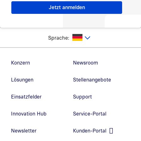
utsch
Sprache:
Fußzeilennavigation
Konzern
Newsroom
Lösungen
Stellenangebote
Einsatzfelder
Support
Innovation Hub
Service-Portal
Link in neuem Fenster öffnen
Newsletter
Kunden-Portal