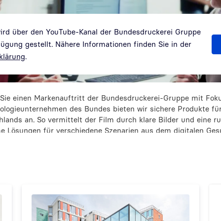
wird über den YouTube-Kanal der Bundesdruckerei Gruppe
gung gestellt. Nähere Informationen finden Sie in der
klärung
.
Sie einen Markenauftritt der Bundesdruckerei-Gruppe mit Fo
nologieunternehmen des Bundes bieten wir sichere Produkte für 
lands an. So vermittelt der Film durch klare Bilder und eine r
e Lösungen für verschiedene Szenarien aus dem digitalen Ge
ltung, zum Beispiel Bürgerämter, Arztpraxen und den Arbeitspla
durch animierte Grafiken dargestellt.