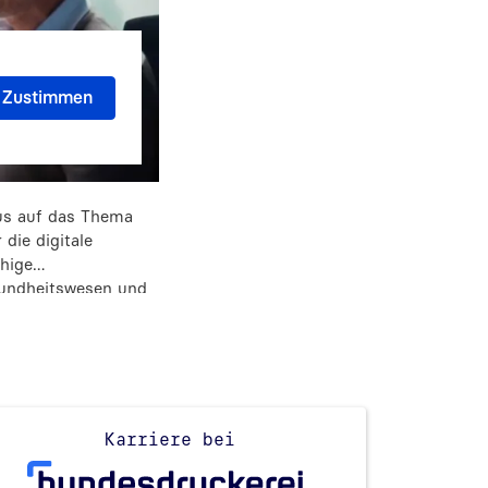
kus auf das Thema
die digitale
uhige
sundheitswesen und
tz. Dabei werden
Bundesdruckerei GmbH
Karriere bei