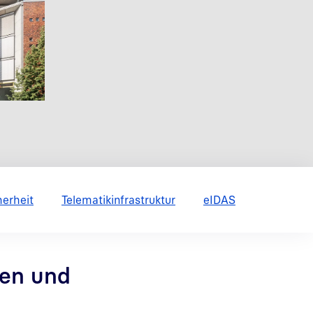
herheit
Telematikinfrastruktur
eIDAS
gen und