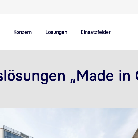
Schnellnavigation Hauptthemen
Konzern
Lösungen
Einsatzfelder
Innovation Hub
Karriere
slösungen „
Made in