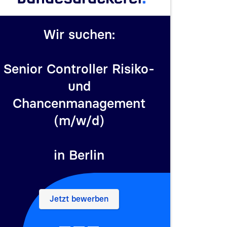
Wir suchen:
Senior Controller Risiko-
Re
und
Chancenmanagement
(m/w/d)
in Berlin
– Senior Controller Risiko- und Chanc
Jetzt bewerben