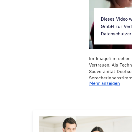
Dieses Video 
GmbH zur Verfü
Datenschutzer
Im Imagefilm sehen 
Vertrauen. Als Tech
Souveränität Deutsch
Sprecherinnenstimm
Mehr anzeigen
der digitalen Verwa
digitale Strömungen 