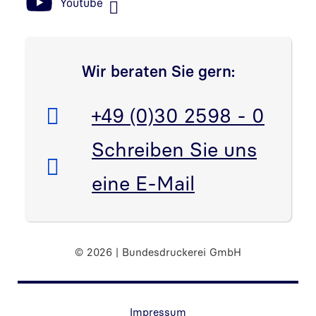
Youtube
Wir beraten Sie gern:
Telefon:
+49 (0)30 2598 - 0
E-Mail:
Schreiben Sie uns
eine E-Mail
© 2026 | Bundesdruckerei GmbH
Randnavigation Fußzeile
Impressum