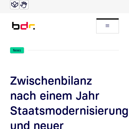
Direkt zur Suche
Direkt zum Inhalt
Website
News
Zwischenbilanz
nach einem Jahr
Staatsmodernisierung
und neuer