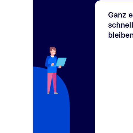
Ganz e
schnell
bleibe