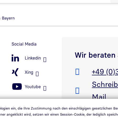
s Bayern
Social Media
Wir beraten 
Linkedin
Telefon:
+49 (0)
Xing
E-Mail:
Schreib
Youtube
Mail
er öffnen
ink in neuem Fenster öffnen
nologien ein, die Ihre Zustimmung nach den einschlägigen gesetzlichen B
ner angeklickt wird, setzen wir einen Session-Cookie, der lediglich spe