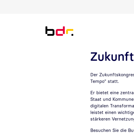
Direkt zur Suche
Direkt zum Inhalt
Zukunft
Der Zukunftskongres
Tempo“ statt.
Er bietet eine zentr
Staat und Kommunen.
digitalen Transforma
leistet einen wichti
stärkeren Vernetzun
Besuchen Sie die Bu