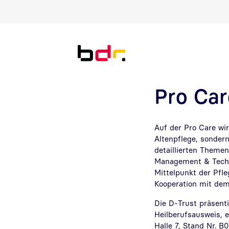
Direkt zur Suche
Direkt zum Inhalt
Pro Ca
Auf der Pro Care wi
Altenpflege, sonder
detaillierten Themen
Management & Techn
Mittelpunkt der Pfl
Kooperation mit dem 
Die D-Trust präsent
Heilberufsausweis, e
Halle 7, Stand Nr. B0