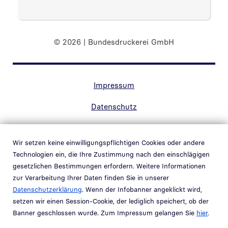
© 2026 | Bundesdruckerei GmbH
Randnavigation Fußzeile
Impressum
Datenschutz
Kontakt
Wir setzen keine einwilligungspflichtigen Cookies oder andere
Barrierefreiheit
Technologien ein, die Ihre Zustimmung nach den einschlägigen
gesetzlichen Bestimmungen erfordern. Weitere Informationen
Hinweisgebersystem
zur Verarbeitung Ihrer Daten finden Sie in unserer
Link in neuem Fenster öffnen
Datenschutzerklärung
. Wenn der Infobanner angeklickt wird,
Schwachstellenmeldung
setzen wir einen Session-Cookie, der lediglich speichert, ob der
Banner geschlossen wurde. Zum Impressum gelangen Sie
hier
.
Teil der
Bundesdruckerei-Gruppe