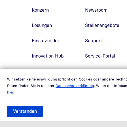
Fußzeilennavigation
Konzern
Newsroom
Lösungen
Stellenangebote
Einsatzfelder
Support
Innovation Hub
Service-Portal
Link in neuem Fenst
L
Newsletter
Kunden-Portal
Wir setzen keine einwilligungspflichtigen Cookies oder andere Tech
Daten finden Sie in unserer
Datenschutzerklärung
. Wenn der Infoban
hier
.
Verstanden
Randnavigation Fußzeile
Impressum
Datenschutz
Kontakt
Barrieref