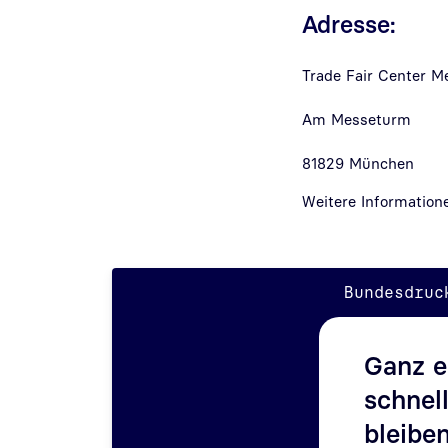
Adresse:
Trade Fair Center 
Am Messeturm
81829 München
Weitere Information
Bundesdruc
Ganz e
schnell
bleibe