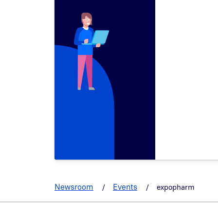
Newsroom
Events
expopharm