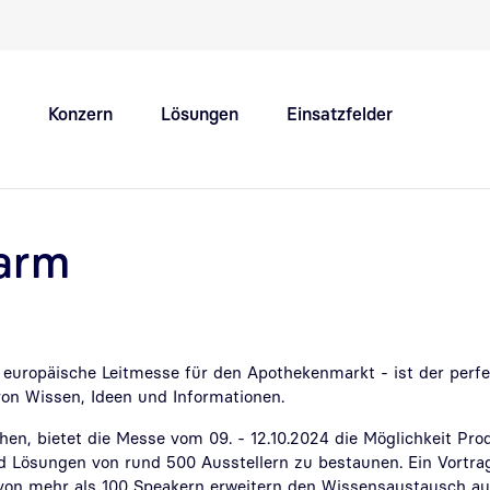
Schnellnavigation Hauptthemen
Konzern
Lösungen
Einsatzfelder
Innovation Hub
Karriere
arm
 europäische Leitmesse für den Apothekenmarkt - ist der perfe
on Wissen, Ideen und Informationen.
en, bietet die Messe vom 09. - 12.10.2024 die Möglichkeit Pro
d Lösungen von rund 500 Ausstellern zu bestaunen. Ein Vort
von mehr als 100 Speakern erweitern den Wissensaustausch au