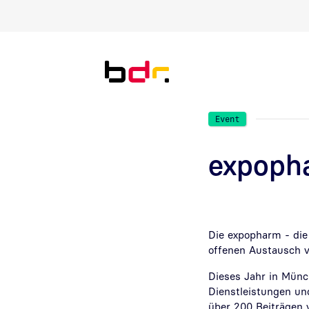
Direkt zur Suche
Direkt zum Inhalt
Event
expoph
Die expopharm - die
offenen Austausch v
Dieses Jahr in Münch
Dienstleistungen un
über 200 Beiträgen 