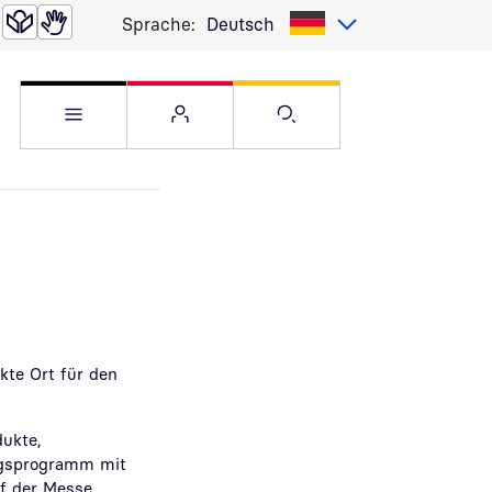
Sprache:
Deutsch
Service Menü öffnen
Websitemenü öffnen
Suche öffnen
kte Ort für den
dukte,
ragsprogramm mit
f der Messe.