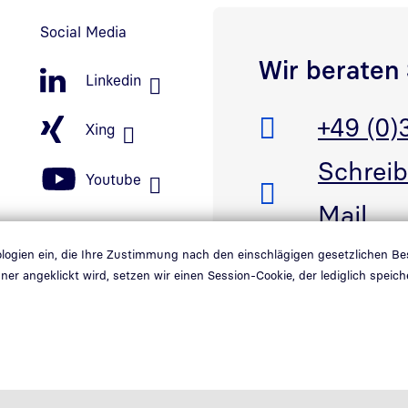
Social Media
Wir beraten 
Linkedin
Telefon:
+49 (0)
Xing
E-Mail:
Schreib
Youtube
Mail
er öffnen
ink in neuem Fenster öffnen
nologien ein, die Ihre Zustimmung nach den einschlägigen gesetzlichen B
ner angeklickt wird, setzen wir einen Session-Cookie, der lediglich spe
Link in neuem Fenster öffnen
reiheit
Hinweisgebersystem
Schwachstellenmeldung