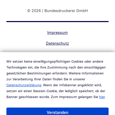
© 2026 | Bundesdruckerei GmbH
Randnavigation Fußzeile
Impressum
Datenschutz
Kontakt
Wir setzen keine einwilligungspflichtigen Cookies oder andere
Barrierefreiheit
Technologien ein, die Ihre Zustimmung nach den einschlägigen
gesetzlichen Bestimmungen erfordern. Weitere Informationen
Hinweisgebersystem
zur Verarbeitung Ihrer Daten finden Sie in unserer
Link in neuem Fenster öffnen
Datenschutzerklärung
. Wenn der Infobanner angeklickt wird,
Schwachstellenmeldung
setzen wir einen Session-Cookie, der lediglich speichert, ob der
Banner geschlossen wurde. Zum Impressum gelangen Sie
hier
.
Teil der
Bundesdruckerei-Gruppe
Verstanden