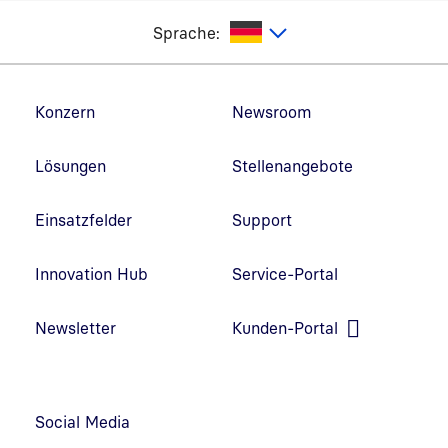
utsch
Sprache:
Fußzeilennavigation
Konzern
Newsroom
Lösungen
Stellenangebote
Einsatzfelder
Support
Innovation Hub
Service-Portal
Link in neuem Fenster öffnen
Newsletter
Kunden-Portal
Link in neuem Fenster öffnen
Social Media