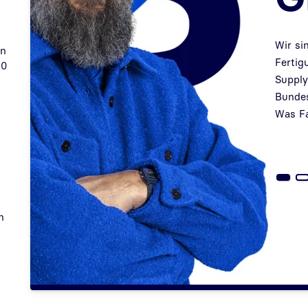
Wir si
en
Zurück
Fertig
50
Suppl
Bundes
Was Fa
n