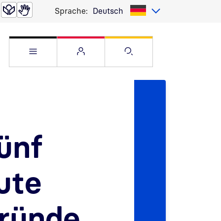
Sprache:
Deutsch
Service Menü öffnen
Websitemenü öffnen
Suche öffnen
ünf
ute
ründe