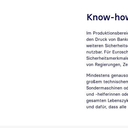
Know-how
Im Produktionsbereic
den Druck von Bankn
weiteren Sicherheit
nutzbar. Für Eurosc
Sicherheitsmerkmale
von Regierungen, Z
Mindestens genauso 
großem technischem
Sondermaschinen ode
und -helferinnen od
gesamten Lebenszykl
und dafür, dass alle