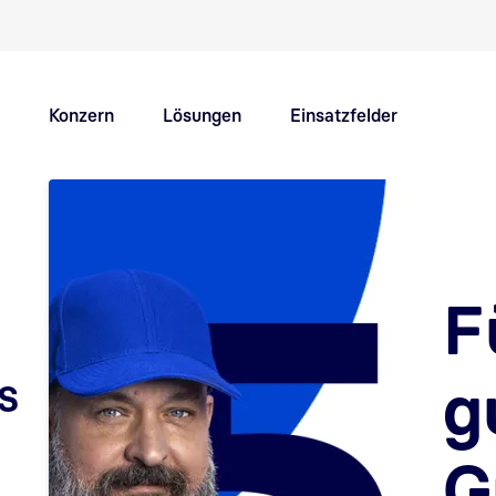
Schnellnavigation Hauptthemen
Konzern
Lösungen
Einsatzfelder
Innovation Hub
Karriere
F
s
g
G