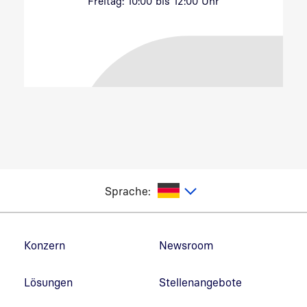
Freitag: 10:00 bis 12:00 Uhr
utsch
Sprache:
Fußzeilennavigation
Konzern
Newsroom
Lösungen
Stellenangebote