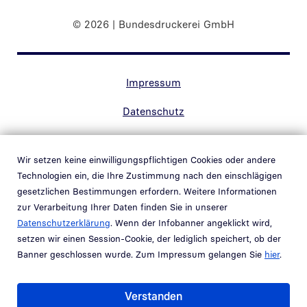
© 2026 | Bundesdruckerei GmbH
Randnavigation Fußzeile
Impressum
Datenschutz
Kontakt
Wir setzen keine einwilligungspflichtigen Cookies oder andere
Barrierefreiheit
Technologien ein, die Ihre Zustimmung nach den einschlägigen
gesetzlichen Bestimmungen erfordern. Weitere Informationen
Hinweisgebersystem
zur Verarbeitung Ihrer Daten finden Sie in unserer
Link in neuem Fenster öffnen
Datenschutzerklärung
. Wenn der Infobanner angeklickt wird,
Schwachstellenmeldung
setzen wir einen Session-Cookie, der lediglich speichert, ob der
Banner geschlossen wurde. Zum Impressum gelangen Sie
hier
.
Teil der
Bundesdruckerei-Gruppe
Verstanden