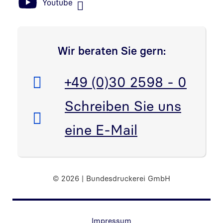
Youtube
Wir beraten Sie gern:
Telefon:
+49 (0)30 2598 - 0
E-Mail:
Schreiben Sie uns
eine E-Mail
© 2026 | Bundesdruckerei GmbH
Randnavigation Fußzeile
Impressum